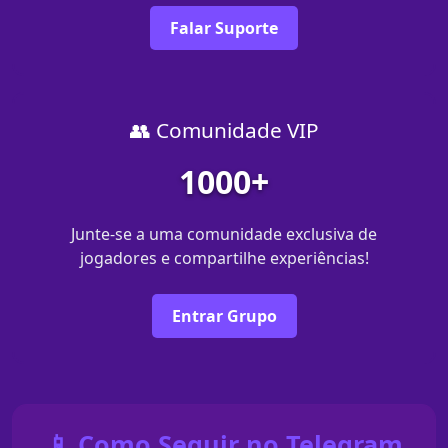
Falar Suporte
👥 Comunidade VIP
1000+
Junte-se a uma comunidade exclusiva de
jogadores e compartilhe experiências!
Entrar Grupo
📱 Como Seguir no Telegram