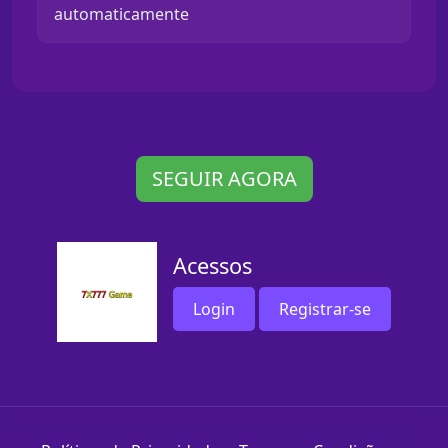
automaticamente
SEGUIR AGORA
Acessos
Login
Registrar-se