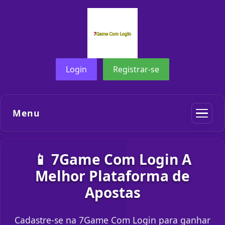
Login
Registrar-se
Menu
📱 7Game Com Login A
Melhor Plataforma de
Apostas
Cadastre-se na 7Game Com Login para ganhar