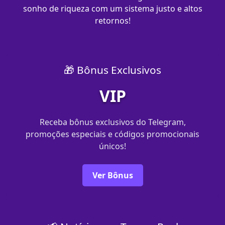
sonho de riqueza com um sistema justo e altos
retornos!
🎁 Bônus Exclusivos
VIP
Receba bônus exclusivos do Telegram,
promoções especiais e códigos promocionais
únicos!
Ver Bônus