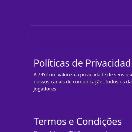
Políticas de Privacida
A 79Y.Com valoriza a privacidade de seus u
nossos canais de comunicação. Todos os dad
jogadores.
Termos e Condições