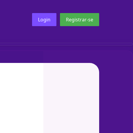
Login
Registrar-se