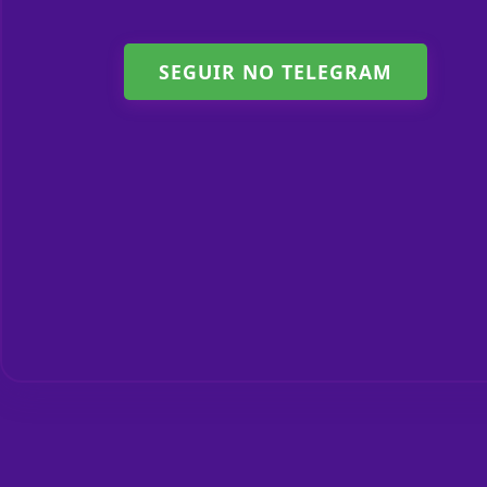
SEGUIR NO TELEGRAM