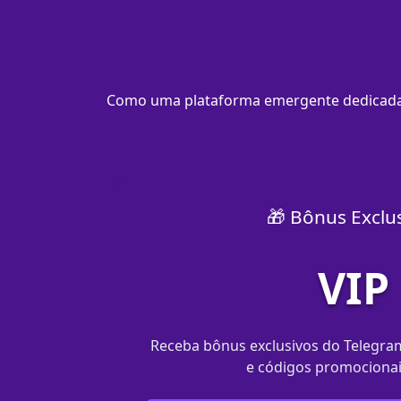
Como uma plataforma emergente dedicada a
🎁 Bônus Exclu
VIP
Receba bônus exclusivos do Telegra
e códigos promocionai