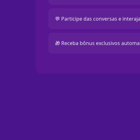
💬 Participe das conversas e interaj
🎁 Receba bônus exclusivos autom