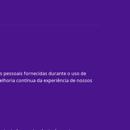
s pessoais fornecidas durante o uso de
elhoria contínua da experiência de nossos