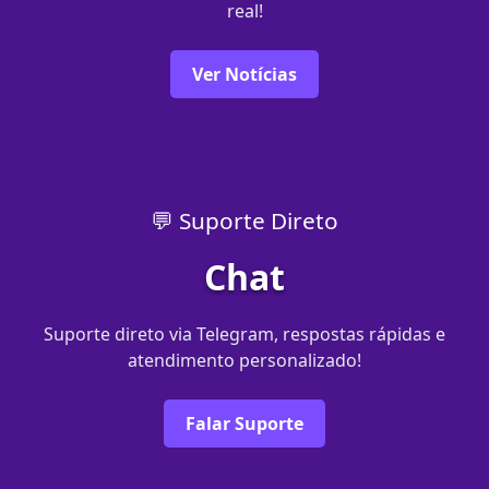
real!
Ver Notícias
💬 Suporte Direto
Chat
Suporte direto via Telegram, respostas rápidas e
atendimento personalizado!
Falar Suporte