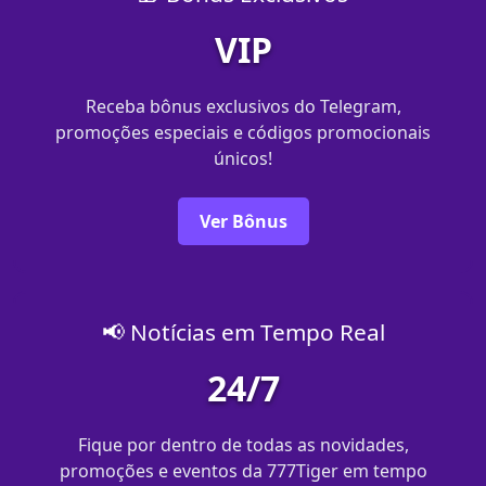
VIP
Receba bônus exclusivos do Telegram,
promoções especiais e códigos promocionais
únicos!
Ver Bônus
📢 Notícias em Tempo Real
24/7
Fique por dentro de todas as novidades,
promoções e eventos da 777Tiger em tempo