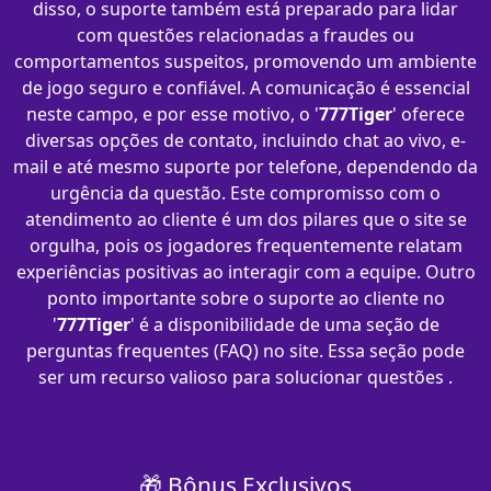
disso, o suporte também está preparado para lidar
com questões relacionadas a fraudes ou
comportamentos suspeitos, promovendo um ambiente
de jogo seguro e confiável. A comunicação é essencial
neste campo, e por esse motivo, o '
777Tiger
' oferece
diversas opções de contato, incluindo chat ao vivo, e-
mail e até mesmo suporte por telefone, dependendo da
urgência da questão. Este compromisso com o
atendimento ao cliente é um dos pilares que o site se
orgulha, pois os jogadores frequentemente relatam
experiências positivas ao interagir com a equipe. Outro
ponto importante sobre o suporte ao cliente no
'
777Tiger
' é a disponibilidade de uma seção de
perguntas frequentes (FAQ) no site. Essa seção pode
ser um recurso valioso para solucionar questões .
🎁 Bônus Exclusivos