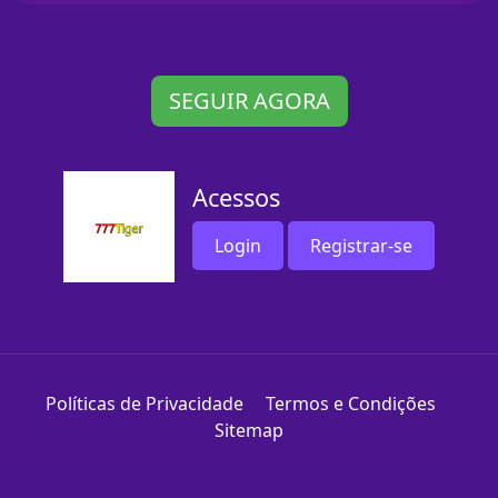
SEGUIR AGORA
Acessos
Login
Registrar-se
Políticas de Privacidade
Termos e Condições
Sitemap