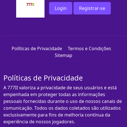
Login
Registrar-se
Políticas de Privacidade
Termos e Condições
Sitemap
Políticas de Privacidade
A 777II valoriza a privacidade de seus usuários e está
empenhada em proteger todas as informações
pessoais fornecidas durante o uso de nossos canais de
comunicação. Todos os dados coletados são utilizados
exclusivamente para fins de melhoria contínua da
experiência de nossos jogadores.