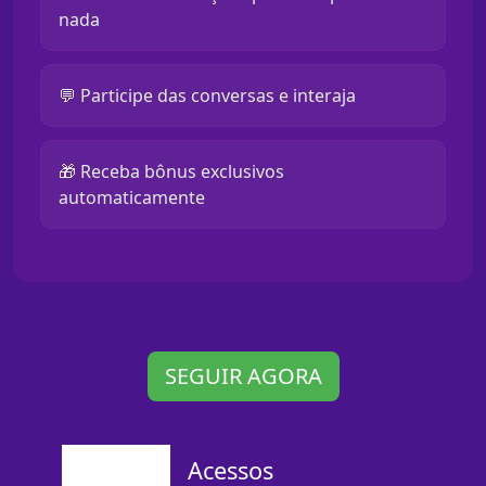
nada
💬 Participe das conversas e interaja
🎁 Receba bônus exclusivos
automaticamente
SEGUIR AGORA
Acessos