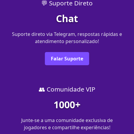
💬 Suporte Direto
Chat
Suporte direto via Telegram, respostas rápidas e
atendimento personalizado!
Falar Suporte
👥 Comunidade VIP
1000+
Junte-se a uma comunidade exclusiva de
jogadores e compartilhe experiências!