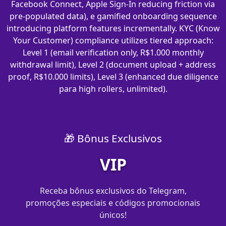
Facebook Connect, Apple Sign-In reducing friction via
pre-populated data), e gamified onboarding sequence
introducing platform features incrementally. KYC (Know
Your Customer) compliance utilizes tiered approach:
Level 1 (email verification only, R$1.000 monthly
withdrawal limit), Level 2 (document upload + address
proof, R$10.000 limits), Level 3 (enhanced due diligence
para high rollers, unlimited).
🎁 Bônus Exclusivos
VIP
Receba bônus exclusivos do Telegram,
promoções especiais e códigos promocionais
únicos!