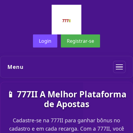
Login
Registrar-se
Menu
📱 777II A Melhor Plataforma
de Apostas
Cadastre-se na 777II para ganhar bônus no
cadastro e em cada recarga. Com a 777II, você