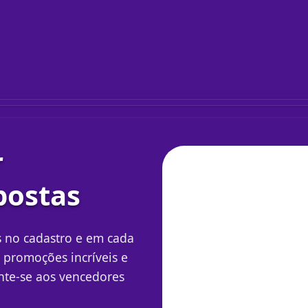
r
postas
 no cadastro e em cada
 promoções incríveis e
unte-se aos vencedores