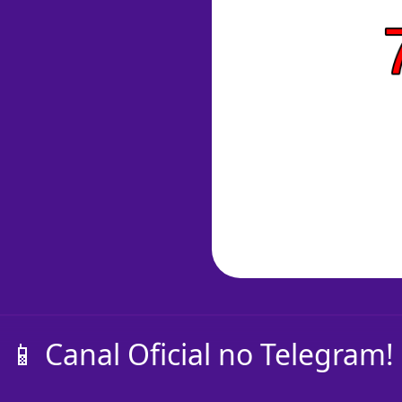
📱 Canal Oficial no Telegram!