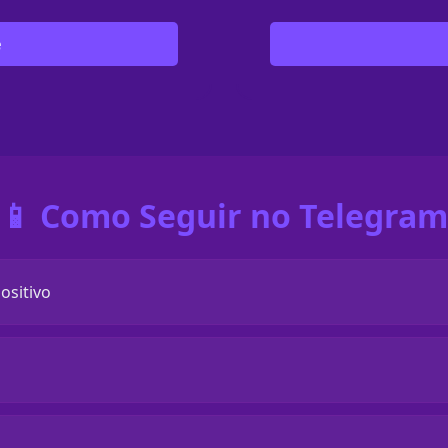
e
📱 Como Seguir no Telegram
ositivo