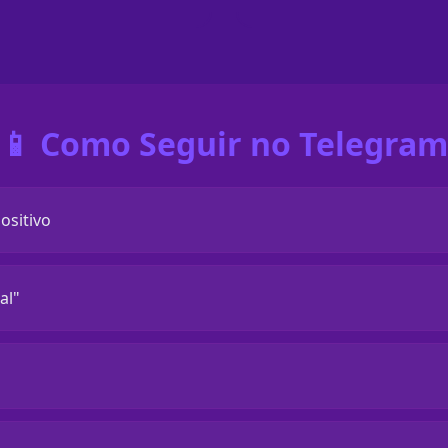
📱 Como Seguir no Telegram
ositivo
al"