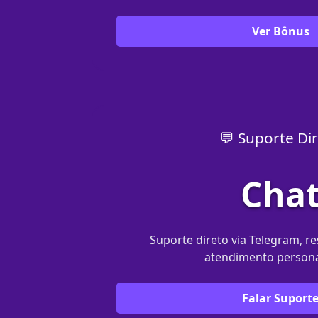
Ver Bônus
💬 Suporte Di
Cha
Suporte direto via Telegram, r
atendimento persona
Falar Suport