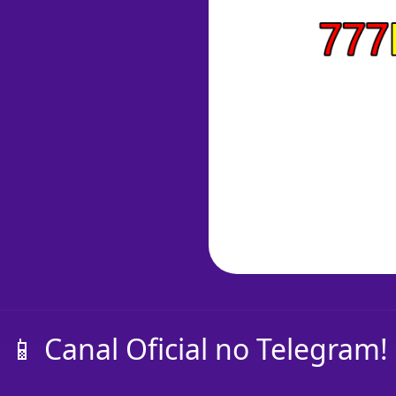
📱 Canal Oficial no Telegram!