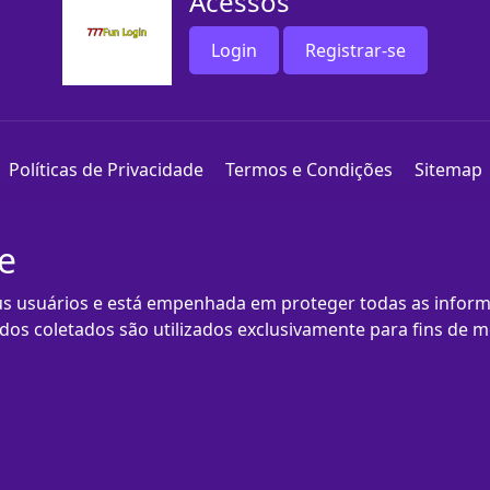
Acessos
Login
Registrar-se
Políticas de Privacidade
Termos e Condições
Sitemap
de
eus usuários e está empenhada em proteger todas as infor
os coletados são utilizados exclusivamente para fins de m