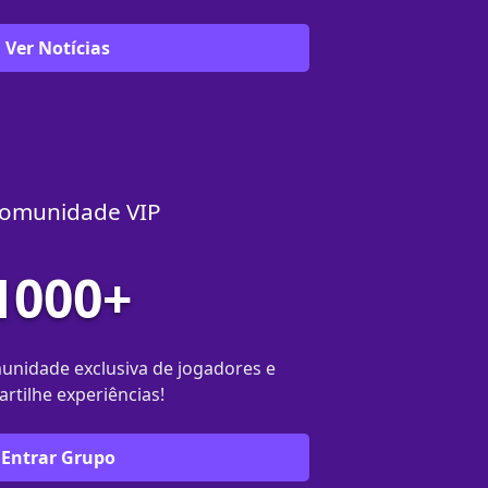
Ver Notícias
Comunidade VIP
1000+
unidade exclusiva de jogadores e
rtilhe experiências!
Entrar Grupo