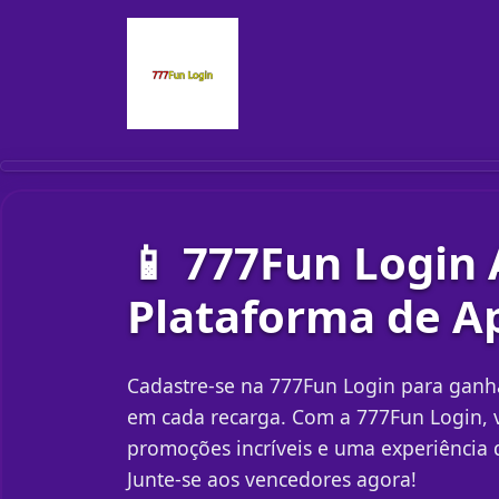
📱 777Fun Login
Plataforma de A
Cadastre-se na 777Fun Login para ganh
em cada recarga. Com a 777Fun Login, 
promoções incríveis e uma experiência d
Junte-se aos vencedores agora!