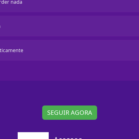
erder nada
a
aticamente
SEGUIR AGORA