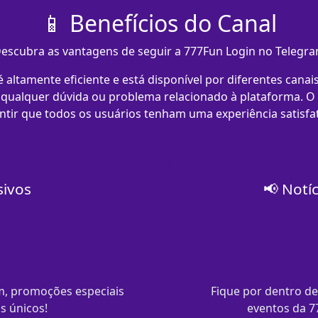
📱 Benefícios do Canal
escubra as vantagens de seguir a 777Fun Login no Telegr
é altamente eficiente e está disponível por diferentes cana
er qualquer dúvida ou problema relacionado à plataforma. O 
ntir que todos os usuários tenham uma experiência satisfat
sivos
📢 Notí
m, promoções especiais
Fique por dentro d
s únicos!
eventos da 7