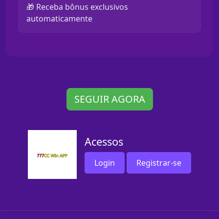
🎁 Receba bônus exclusivos
automaticamente
SEGUIR AGORA
Acessos
Login
Registrar-se