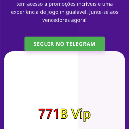
tem acesso a promoções incríveis e uma
experiência de jogo inigualável. Junte-se aos
vencedores agora!
SEGUIR NO TELEGRAM