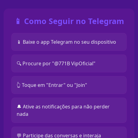
📱 Como Seguir no Telegram
📱 Baixe o app Telegram no seu dispositivo
🔍 Procure por "@771B VipOficial"
👆 Toque em "Entrar" ou "Join"
🔔 Ative as notificações para não perder
nada
💬 Participe das conversas e interaja