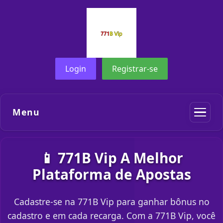
Login
Registrar-se
Menu
📱 771B Vip A Melhor
Plataforma de Apostas
Cadastre-se na 771B Vip para ganhar bônus no
cadastro e em cada recarga. Com a 771B Vip, você