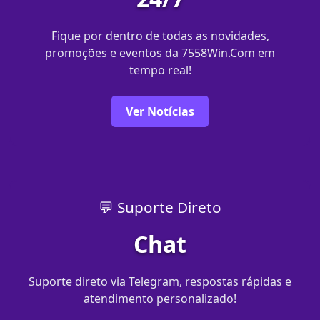
Fique por dentro de todas as novidades,
promoções e eventos da 7558Win.Com em
tempo real!
Ver Notícias
💬 Suporte Direto
Chat
Suporte direto via Telegram, respostas rápidas e
atendimento personalizado!