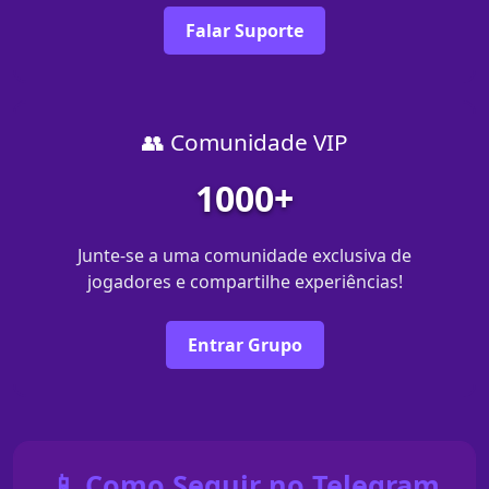
Falar Suporte
👥 Comunidade VIP
1000+
Junte-se a uma comunidade exclusiva de
jogadores e compartilhe experiências!
Entrar Grupo
📱 Como Seguir no Telegram