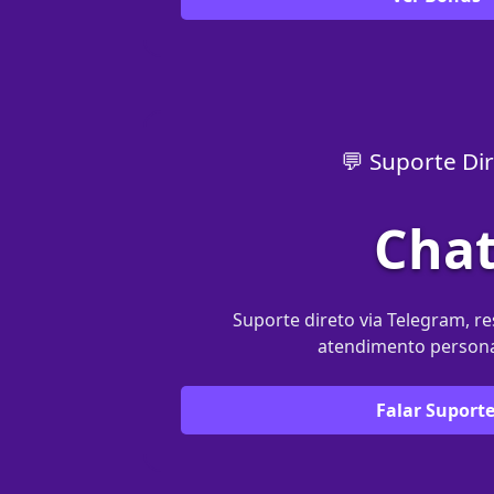
💬 Suporte Di
Cha
Suporte direto via Telegram, r
atendimento persona
Falar Suport