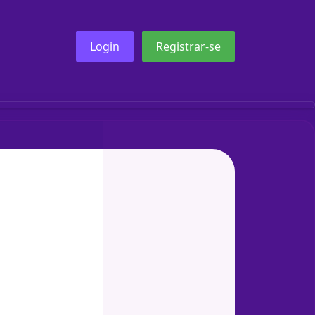
Login
Registrar-se