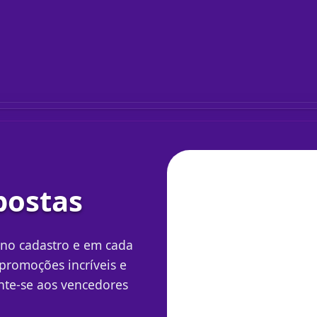
postas
no cadastro e em cada
promoções incríveis e
unte-se aos vencedores