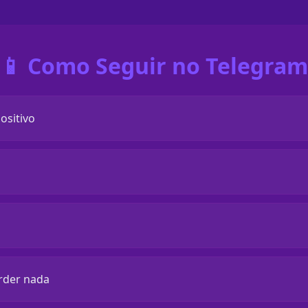
📱 Como Seguir no Telegram
ositivo
erder nada