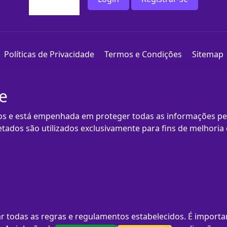
Políticas de Privacidade
Termos e Condições
Sitemap
de
rios e está empenhada em proteger todas as informações pe
tados são utilizados exclusivamente para fins de melhoria
todas as regras e regulamentos estabelecidos. É importan