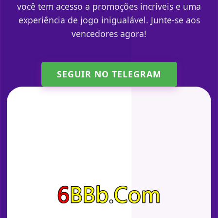
você tem acesso a promoções incríveis e uma
experiência de jogo inigualável. Junte-se aos
vencedores agora!
SEGUIR NO TELEGRAM