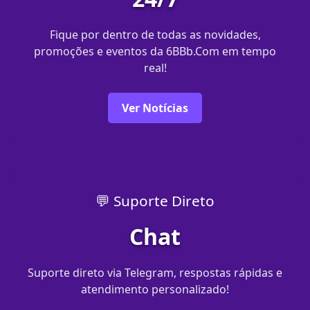
Fique por dentro de todas as novidades,
promoções e eventos da 6BBb.Com em tempo
real!
Ver Notícias
💬 Suporte Direto
Chat
Suporte direto via Telegram, respostas rápidas e
atendimento personalizado!