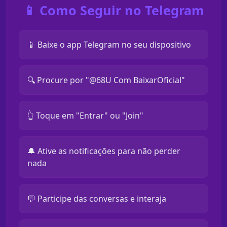
📱 Como Seguir no Telegram
📱 Baixe o app Telegram no seu dispositivo
🔍 Procure por "@68U Com BaixarOficial"
👆 Toque em "Entrar" ou "Join"
🔔 Ative as notificações para não perder
nada
💬 Participe das conversas e interaja