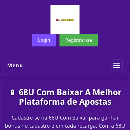
Login
Registrar-se
Menu
📱 68U Com Baixar A Melhor
Plataforma de Apostas
Cadastre-se na 68U Com Baixar para ganhar
bônus no cadastro e em cada recarga. Com a 68U