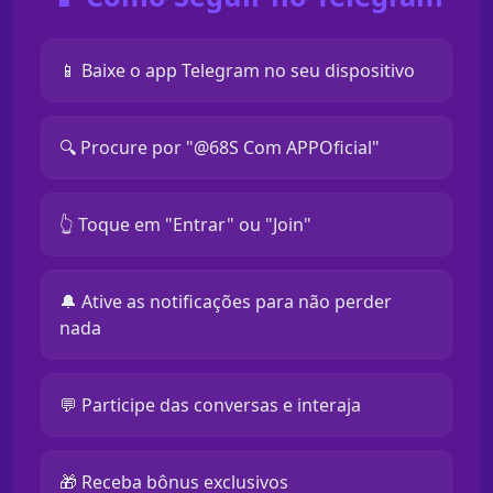
📱 Baixe o app Telegram no seu dispositivo
🔍 Procure por "@68S Com APPOficial"
👆 Toque em "Entrar" ou "Join"
🔔 Ative as notificações para não perder
nada
💬 Participe das conversas e interaja
🎁 Receba bônus exclusivos