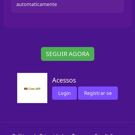
automaticamente
SEGUIR AGORA
Acessos
Login
Registrar-se