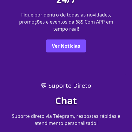
Fique por dentro de todas as novidades,
promoções e eventos da 68S Com APP em
tempo real!
Ver Notícias
💬 Suporte Direto
Chat
Suporte direto via Telegram, respostas rápidas e
atendimento personalizado!