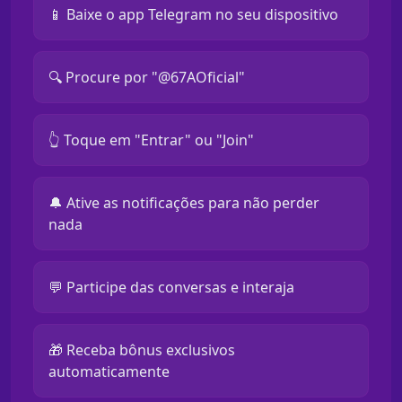
📱 Baixe o app Telegram no seu dispositivo
🔍 Procure por "@67AOficial"
👆 Toque em "Entrar" ou "Join"
🔔 Ative as notificações para não perder
nada
💬 Participe das conversas e interaja
🎁 Receba bônus exclusivos
automaticamente