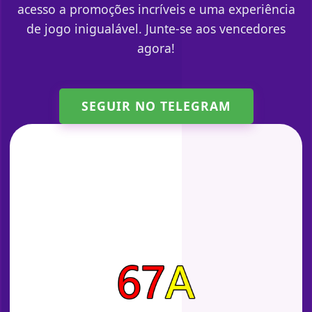
acesso a promoções incríveis e uma experiência
de jogo inigualável. Junte-se aos vencedores
agora!
SEGUIR NO TELEGRAM