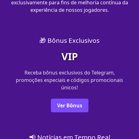
exclusivamente para fins de melhoria contínua da
experiência de nossos jogadores.
🎁 Bônus Exclusivos
VIP
Receba bônus exclusivos do Telegram,
promoções especiais e códigos promocionais
únicos!
Ver Bônus
📢 Notícias em Tempo Real