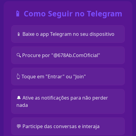
📱 Como Seguir no Telegram
📱 Baixe o app Telegram no seu dispositivo
🔍 Procure por "@678Ab.ComOficial"
👆 Toque em "Entrar" ou "Join"
🔔 Ative as notificações para não perder
nada
💬 Participe das conversas e interaja