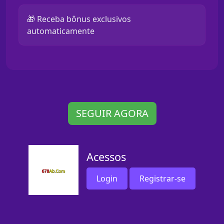
🎁 Receba bônus exclusivos
automaticamente
SEGUIR AGORA
Acessos
Login
Registrar-se