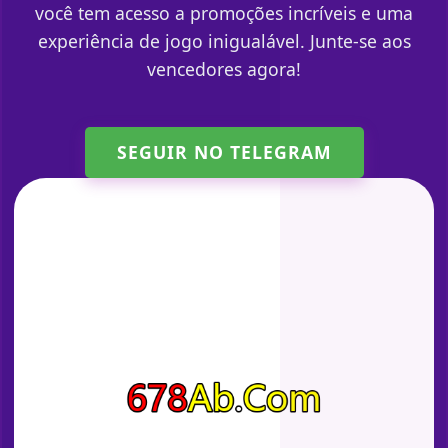
você tem acesso a promoções incríveis e uma
experiência de jogo inigualável. Junte-se aos
vencedores agora!
SEGUIR NO TELEGRAM