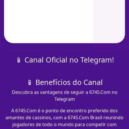
📱 Canal Oficial no Telegram!
📱 Benefícios do Canal
Descubra as vantagens de seguir a 6745.Com no
Telegram
A 6745.Com é o ponto de encontro preferido dos
amantes de cassinos, com a 6745.Com Brasil reunindo
jogadores de todo o mundo para competir com