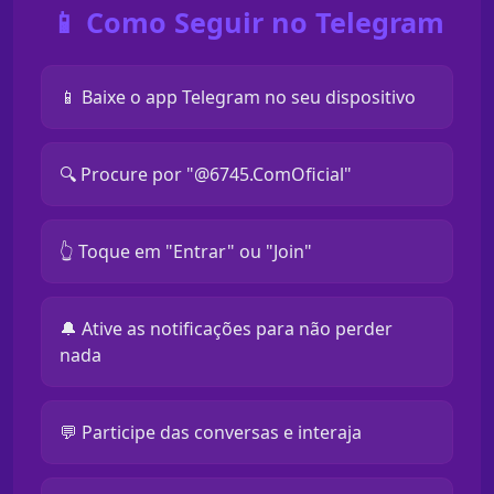
📱 Como Seguir no Telegram
📱 Baixe o app Telegram no seu dispositivo
🔍 Procure por "@6745.ComOficial"
👆 Toque em "Entrar" ou "Join"
🔔 Ative as notificações para não perder
nada
💬 Participe das conversas e interaja