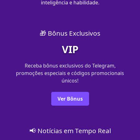
inteligência e habilidade.
🎁 Bônus Exclusivos
VIP
Receba bônus exclusivos do Telegram,
promoções especiais e códigos promocionais
únicos!
Ver Bônus
📢 Notícias em Tempo Real