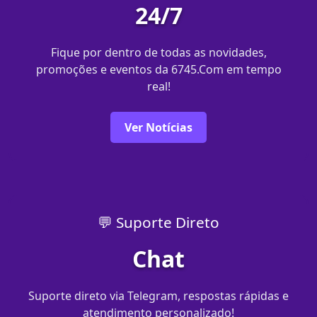
24/7
Fique por dentro de todas as novidades,
promoções e eventos da 6745.Com em tempo
real!
Ver Notícias
💬 Suporte Direto
Chat
Suporte direto via Telegram, respostas rápidas e
atendimento personalizado!