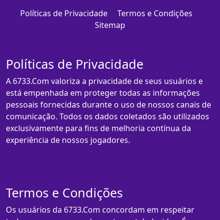
Políticas de Privacidade
Termos e Condições
Sitemap
Políticas de Privacidade
A 6733.Com valoriza a privacidade de seus usuários e
está empenhada em proteger todas as informações
pessoais fornecidas durante o uso de nossos canais de
comunicação. Todos os dados coletados são utilizados
exclusivamente para fins de melhoria contínua da
experiência de nossos jogadores.
Termos e Condições
Os usuários da 6733.Com concordam em respeitar