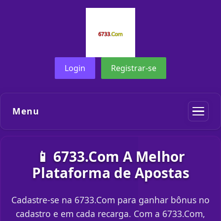
Login
Registrar-se
Menu
📱 6733.Com A Melhor
Plataforma de Apostas
Cadastre-se na 6733.Com para ganhar bônus no
cadastro e em cada recarga. Com a 6733.Com,