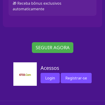
🎁 Receba bônus exclusivos
automaticamente
SEGUIR AGORA
Acessos
Login
Registrar-se