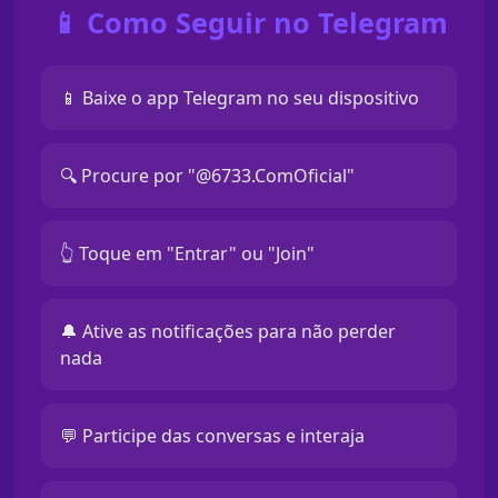
📱 Como Seguir no Telegram
📱 Baixe o app Telegram no seu dispositivo
🔍 Procure por "@6733.ComOficial"
👆 Toque em "Entrar" ou "Join"
🔔 Ative as notificações para não perder
nada
💬 Participe das conversas e interaja