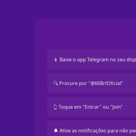
📱 Baixe o app Telegram no seu disp
🔍 Procure por "@66BrlOficial"
👆 Toque em "Entrar" ou "Join"
🔔 Ative as notificações para não p