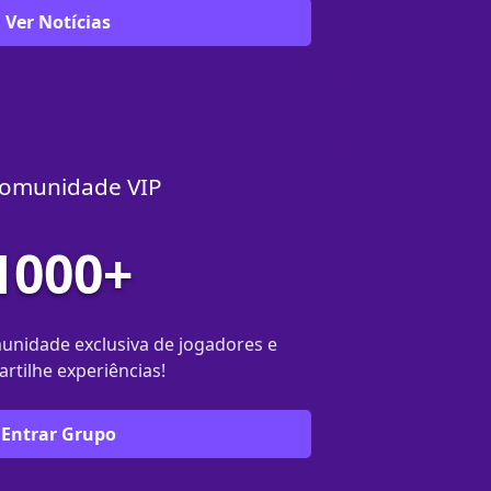
Ver Notícias
Comunidade VIP
1000+
unidade exclusiva de jogadores e
rtilhe experiências!
Entrar Grupo