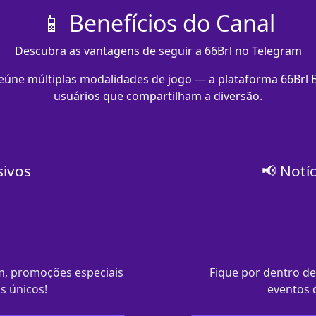
📱 Benefícios do Canal
Descubra as vantagens de seguir a 66Brl no Telegram
eúne múltiplas modalidades de jogo — a plataforma 66Brl
usuários que compartilham a diversão.
sivos
📢 Notí
m, promoções especiais
Fique por dentro d
s únicos!
eventos 