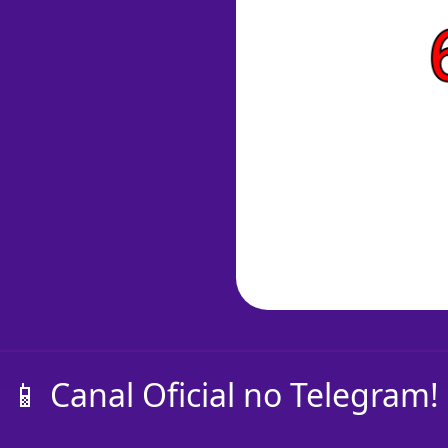
📱 Canal Oficial no Telegram!