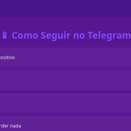
📱 Como Seguir no Telegram
ositivo
erder nada