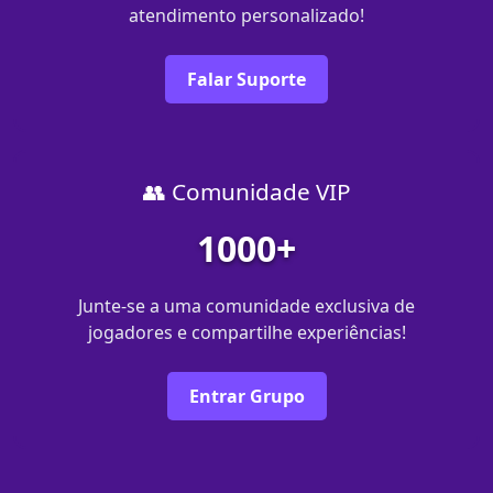
atendimento personalizado!
Falar Suporte
👥 Comunidade VIP
1000+
Junte-se a uma comunidade exclusiva de
jogadores e compartilhe experiências!
Entrar Grupo