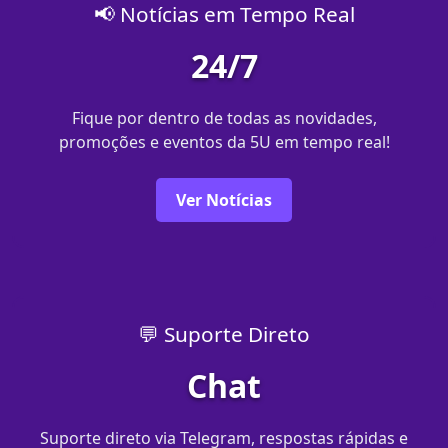
📢 Notícias em Tempo Real
24/7
Fique por dentro de todas as novidades,
promoções e eventos da 5U em tempo real!
Ver Notícias
💬 Suporte Direto
Chat
Suporte direto via Telegram, respostas rápidas e