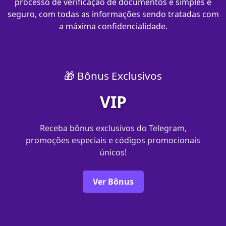
processo de verificação de documentos é simples e
seguro, com todas as informações sendo tratadas com
a máxima confidencialidade.
🎁 Bônus Exclusivos
VIP
Receba bônus exclusivos do Telegram,
promoções especiais e códigos promocionais
únicos!
Ver Bônus