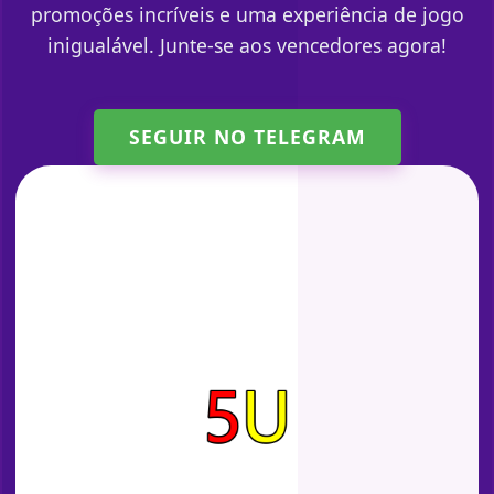
promoções incríveis e uma experiência de jogo
inigualável. Junte-se aos vencedores agora!
SEGUIR NO TELEGRAM