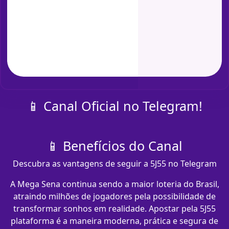
📱 Canal Oficial no Telegram!
📱 Benefícios do Canal
Descubra as vantagens de seguir a 5J55 no Telegram
A Mega Sena continua sendo a maior loteria do Brasil,
atraindo milhões de jogadores pela possibilidade de
transformar sonhos em realidade. Apostar pela 5J55
plataforma é a maneira moderna, prática e segura de