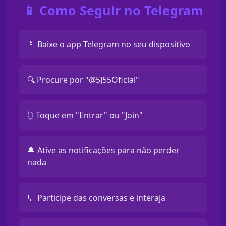
📱 Como Seguir no Telegram
📱 Baixe o app Telegram no seu dispositivo
🔍 Procure por "@5J55Oficial"
👆 Toque em "Entrar" ou "Join"
🔔 Ative as notificações para não perder
nada
💬 Participe das conversas e interaja