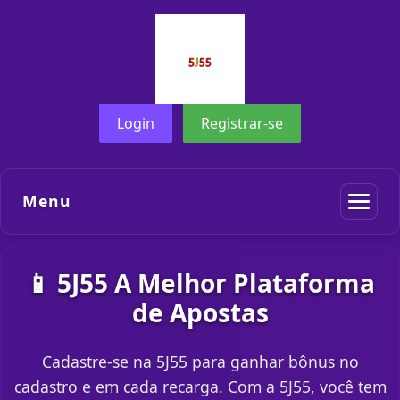
Login
Registrar-se
Menu
📱 5J55 A Melhor Plataforma
de Apostas
Cadastre-se na 5J55 para ganhar bônus no
cadastro e em cada recarga. Com a 5J55, você tem