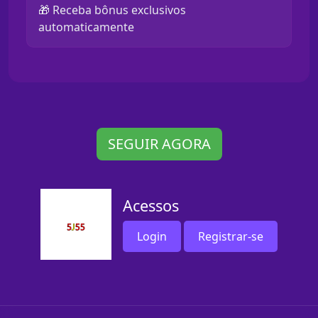
🎁 Receba bônus exclusivos
automaticamente
SEGUIR AGORA
Acessos
Login
Registrar-se