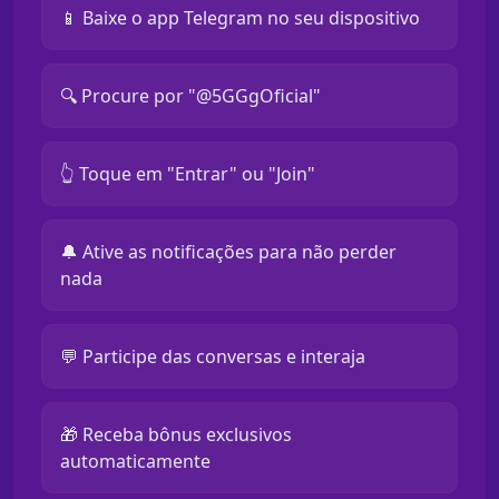
📱 Baixe o app Telegram no seu dispositivo
🔍 Procure por "@5GGgOficial"
👆 Toque em "Entrar" ou "Join"
🔔 Ative as notificações para não perder
nada
💬 Participe das conversas e interaja
🎁 Receba bônus exclusivos
automaticamente