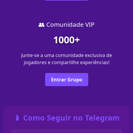
👥 Comunidade VIP
1000+
Junte-se a uma comunidade exclusiva de
jogadores e compartilhe experiências!
Entrar Grupo
📱 Como Seguir no Telegram