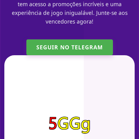
tem acesso a promoções incríveis e uma
experiência de jogo inigualável. Junte-se aos
vencedores agora!
SEGUIR NO TELEGRAM