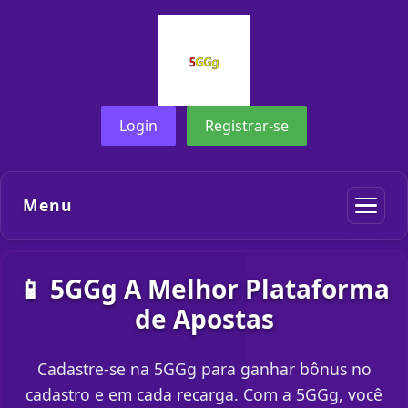
Login
Registrar-se
Menu
📱 5GGg A Melhor Plataforma
de Apostas
Cadastre-se na 5GGg para ganhar bônus no
cadastro e em cada recarga. Com a 5GGg, você