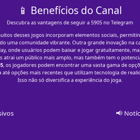
📱 Benefícios do Canal
Descubra as vantagens de seguir a 5905 no Telegram
muitos desses jogos incorporam elementos sociais, permiti
do uma comunidade vibrante. Outra grande inovação na cat
ay, onde usuários podem baixar e jogar gratuitamente, mas
as atrai um público mais amplo, mas também tem o potencial 
05
, os jogadores podem encontrar uma vasta gama de opçõe
 até opções mais recentes que utilizam tecnologia de reali
Isso não só diversifica a experiência do joga.
sivos
📢 Notí