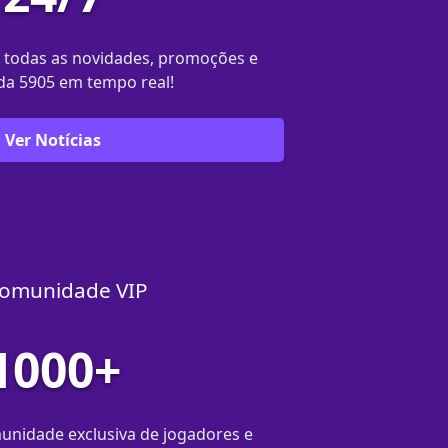
e todas as novidades, promoções e
da 5905 em tempo real!
Ver Notícias
Comunidade VIP
1000+
unidade exclusiva de jogadores e