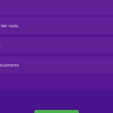
erder nada
a
aticamente