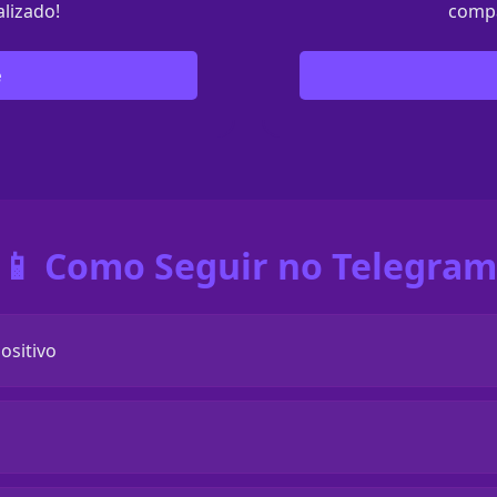
lizado!
compa
e
📱 Como Seguir no Telegram
ositivo