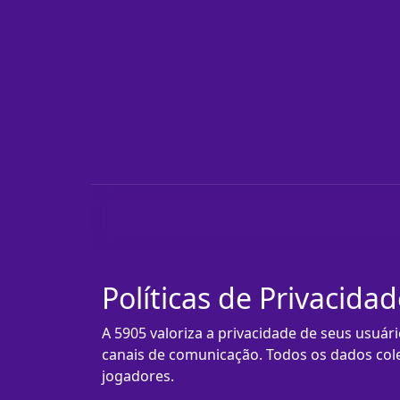
Políticas de Privacida
A 5905 valoriza a privacidade de seus usuá
canais de comunicação. Todos os dados cole
jogadores.