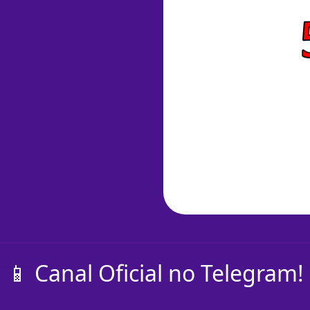
📱 Canal Oficial no Telegram!