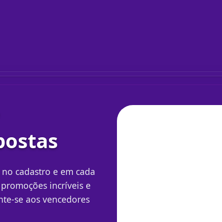
postas
 no cadastro e em cada
 promoções incríveis e
unte-se aos vencedores