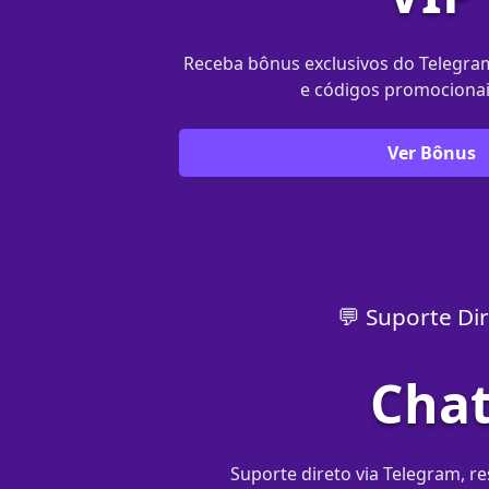
Receba bônus exclusivos do Telegra
e códigos promocionai
Ver Bônus
💬 Suporte Di
Cha
Suporte direto via Telegram, r