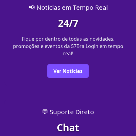
📢 Notícias em Tempo Real
24/7
Fique por dentro de todas as novidades,
promoções e eventos da 57Bra Login em tempo
real!
Ver Notícias
💬 Suporte Direto
Chat