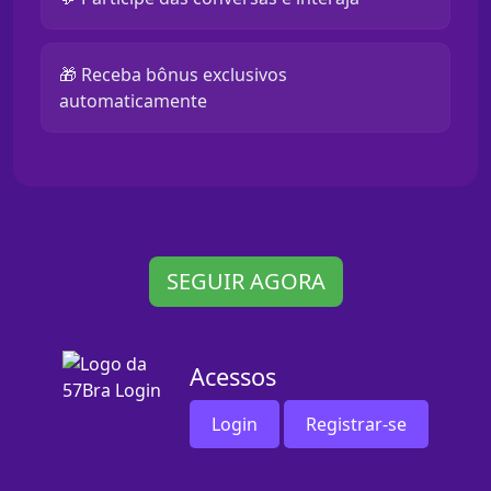
🎁 Receba bônus exclusivos
automaticamente
SEGUIR AGORA
Acessos
Login
Registrar-se