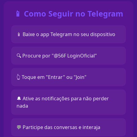
📱 Como Seguir no Telegram
📱 Baixe o app Telegram no seu dispositivo
🔍 Procure por "@56F LoginOficial"
👆 Toque em "Entrar" ou "Join"
🔔 Ative as notificações para não perder
nada
💬 Participe das conversas e interaja