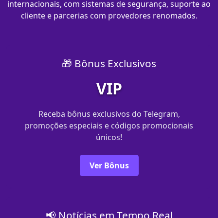
internacionais, com sistemas de segurança, suporte ao
cliente e parcerias com provedores renomados.
🎁 Bônus Exclusivos
VIP
Receba bônus exclusivos do Telegram,
promoções especiais e códigos promocionais
únicos!
Ver Bônus
📢 Notícias em Tempo Real