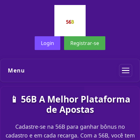
Login
Registrar-se
Menu
📱 56B A Melhor Plataforma
de Apostas
Cadastre-se na 56B para ganhar bônus no
cadastro e em cada recarga. Com a 56B, você tem