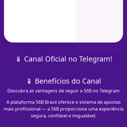
📱 Canal Oficial no Telegram!
📱 Benefícios do Canal
Descubra as vantagens de seguir a 56B no Telegram
A plataforma 56B Brasil oferece o sistema de apostas
mais profissional — a 56B proporciona uma experiência
segura, confiável e inigualável.