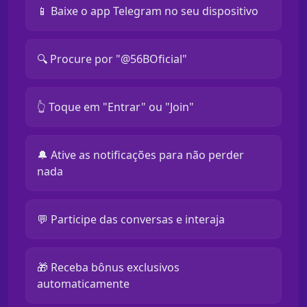
📱 Baixe o app Telegram no seu dispositivo
🔍 Procure por "@56BOficial"
👆 Toque em "Entrar" ou "Join"
🔔 Ative as notificações para não perder
nada
💬 Participe das conversas e interaja
🎁 Receba bônus exclusivos
automaticamente