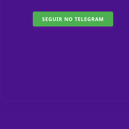
SEGUIR NO TELEGRAM