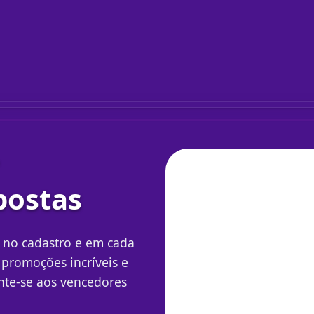
postas
 no cadastro e em cada
 promoções incríveis e
unte-se aos vencedores