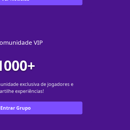
Comunidade VIP
1000+
unidade exclusiva de jogadores e
rtilhe experiências!
Entrar Grupo