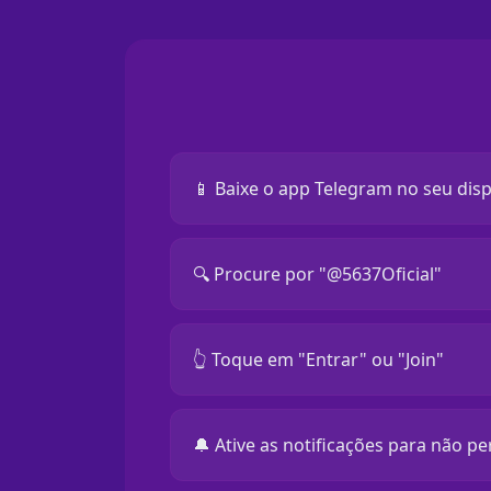
📱 Baixe o app Telegram no seu disp
🔍 Procure por "@5637Oficial"
👆 Toque em "Entrar" ou "Join"
🔔 Ative as notificações para não p