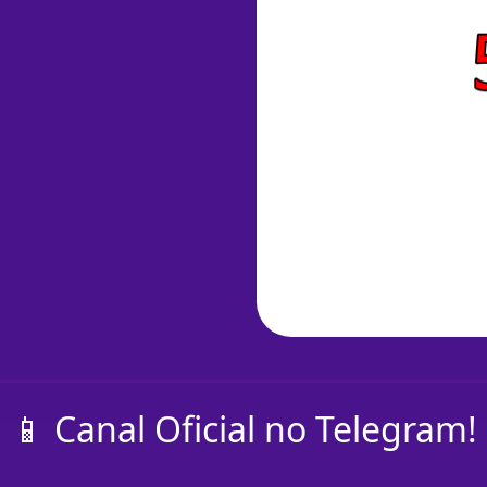
📱 Canal Oficial no Telegram!