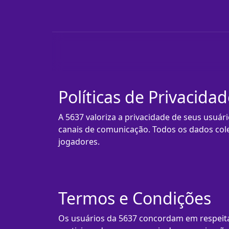
Políticas de Privacida
A 5637 valoriza a privacidade de seus usuá
canais de comunicação. Todos os dados cole
jogadores.
Termos e Condições
Os usuários da 5637 concordam em respeitar