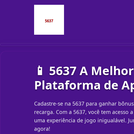
📱 5637 A Melhor
Plataforma de A
Cadastre-se na 5637 para ganhar bônus
recarga. Com a 5637, você tem acesso a
uma experiência de jogo inigualável. J
agora!