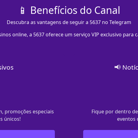
📱 Benefícios do Canal
Descubra as vantagens de seguir a 5637 no Telegram
inos online, a 5637 oferece um serviço VIP exclusivo para c
sivos
📢 Notí
m, promoções especiais
Fique por dentro d
s únicos!
eventos 