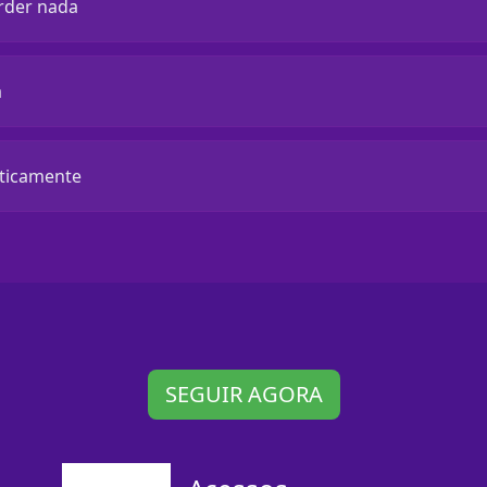
erder nada
a
aticamente
SEGUIR AGORA