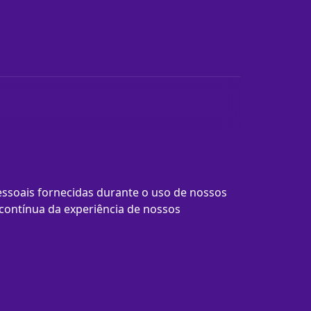
essoais fornecidas durante o uso de nossos
 contínua da experiência de nossos