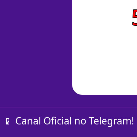
📱 Canal Oficial no Telegram!