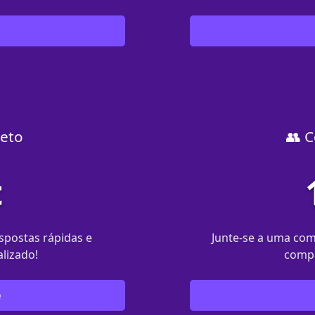
reto
👥 
t
espostas rápidas e
Junte-se a uma com
lizado!
compa
e