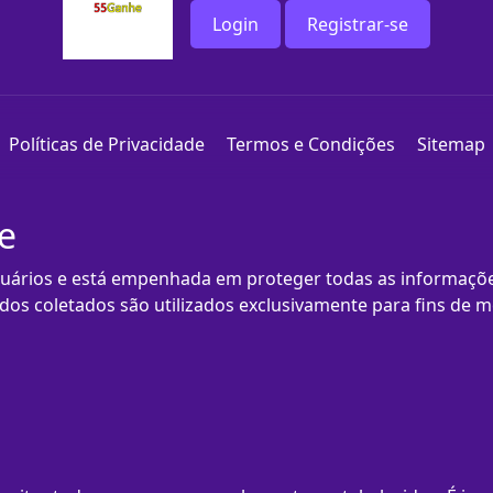
Login
Registrar-se
Políticas de Privacidade
Termos e Condições
Sitemap
de
usuários e está empenhada em proteger todas as informaçõe
os coletados são utilizados exclusivamente para fins de m