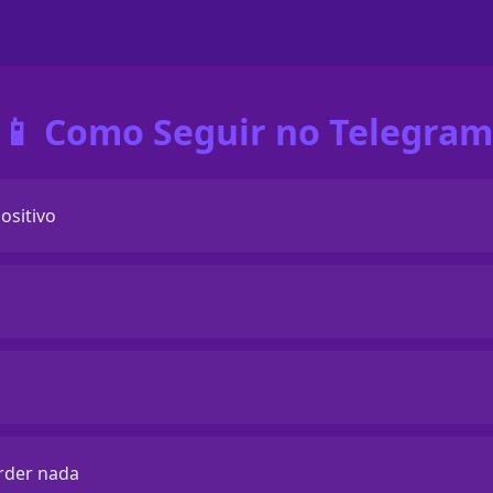
📱 Como Seguir no Telegram
ositivo
erder nada