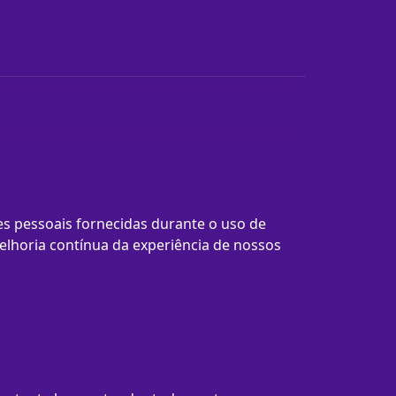
s pessoais fornecidas durante o uso de
elhoria contínua da experiência de nossos