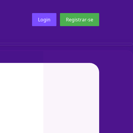
Login
Registrar-se