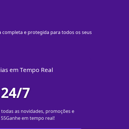
 completa e protegida para todos os seus
cias em Tempo Real
24/7
e todas as novidades, promoções e
 55Ganhe em tempo real!