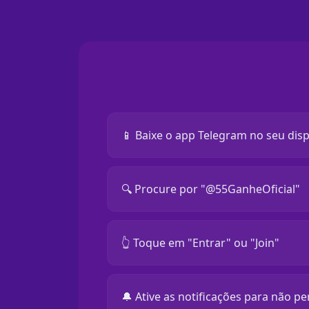
📱 Baixe o app Telegram no seu disp
🔍 Procure por "@55GanheOficial"
👆 Toque em "Entrar" ou "Join"
🔔 Ative as notificações para não p