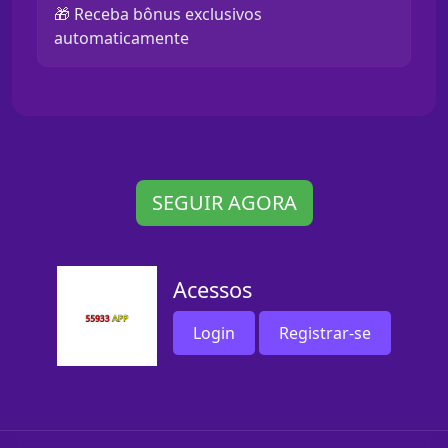
🎁 Receba bônus exclusivos
automaticamente
SEGUIR AGORA
Acessos
Login
Registrar-se