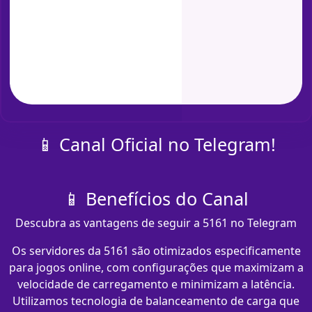
📱 Canal Oficial no Telegram!
📱 Benefícios do Canal
Descubra as vantagens de seguir a 5161 no Telegram
Os servidores da 5161 são otimizados especificamente
para jogos online, com configurações que maximizam a
velocidade de carregamento e minimizam a latência.
Utilizamos tecnologia de balanceamento de carga que