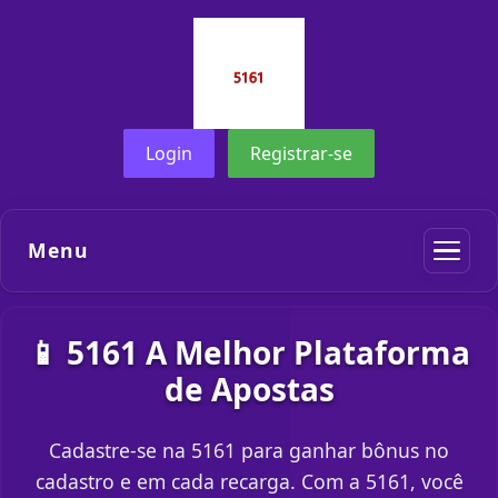
Login
Registrar-se
Menu
📱 5161 A Melhor Plataforma
de Apostas
Cadastre-se na 5161 para ganhar bônus no
cadastro e em cada recarga. Com a 5161, você