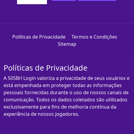
Políticas de Privacidade
Termos e Condições
Sitemap
Políticas de Privacidade
A 505Brl Login valoriza a privacidade de seus usuários e
está empenhada em proteger todas as informações
pessoais fornecidas durante o uso de nossos canais de
comunicação. Todos os dados coletados são utilizados
exclusivamente para fins de melhoria contínua da
experiência de nossos jogadores.