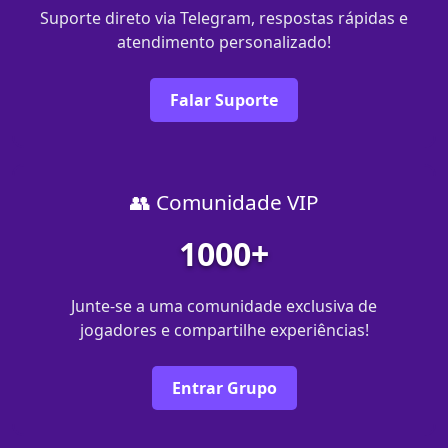
Suporte direto via Telegram, respostas rápidas e
atendimento personalizado!
Falar Suporte
👥 Comunidade VIP
1000+
Junte-se a uma comunidade exclusiva de
jogadores e compartilhe experiências!
Entrar Grupo