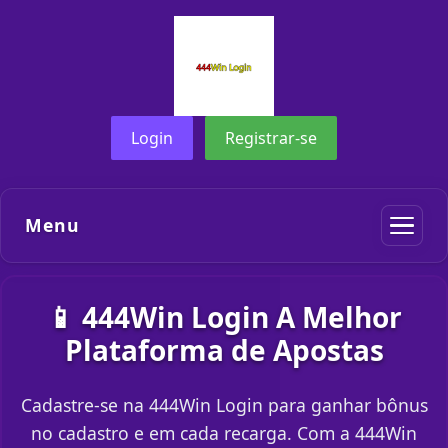
Login
Registrar-se
Menu
📱 444Win Login A Melhor
Plataforma de Apostas
Cadastre-se na 444Win Login para ganhar bônus
no cadastro e em cada recarga. Com a 444Win