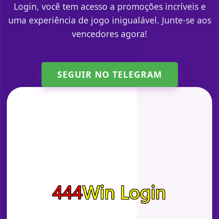
Login, você tem acesso a promoções incríveis e
uma experiência de jogo inigualável. Junte-se aos
vencedores agora!
SEGUIR NO TELEGRAM