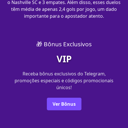
o Nashville SC e 3 empates. Além disso, esses duelos
têm média de apenas 2,4 gols por jogo, um dado
importante para o apostador atento.
🎁 Bônus Exclusivos
VIP
Receba bônus exclusivos do Telegram,
promoções especiais e códigos promocionais
únicos!
Ver Bônus