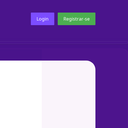
Login
Registrar-se