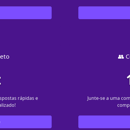
reto
👥 
t
espostas rápidas e
Junte-se a uma com
lizado!
compa
e