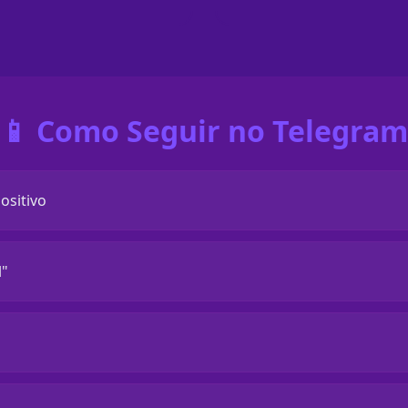
📱 Como Seguir no Telegram
ositivo
l"