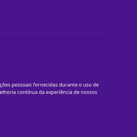
ções pessoais fornecidas durante o uso de
elhoria contínua da experiência de nossos