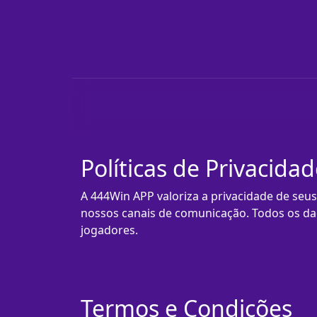
Políticas de Privacida
A 444Win APP valoriza a privacidade de seu
nossos canais de comunicação. Todos os dad
jogadores.
Termos e Condições