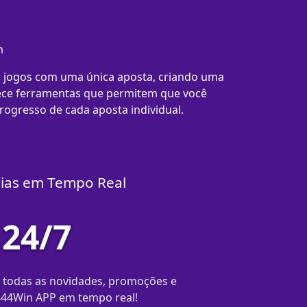
m
 jogos com uma única aposta, criando uma
rece ferramentas que permitem que você
ogresso de cada aposta individual.
cias em Tempo Real
24/7
e todas as novidades, promoções e
444Win APP em tempo real!