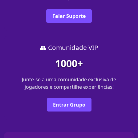
Falar Suporte
👥 Comunidade VIP
1000+
Junte-se a uma comunidade exclusiva de
jogadores e compartilhe experiências!
Entrar Grupo