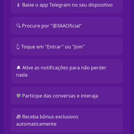
📱 Baixe o app Telegram no seu dispositivo
🔍 Procure por "@3AAOficial"
👆 Toque em "Entrar" ou "Join"
🔔 Ative as notificações para não perder
nada
💬 Participe das conversas e interaja
🎁 Receba bônus exclusivos
automaticamente