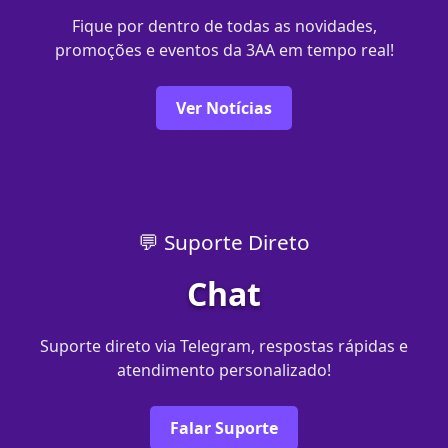
Fique por dentro de todas as novidades,
promoções e eventos da 3AA em tempo real!
Ver Notícias
💬 Suporte Direto
Chat
Suporte direto via Telegram, respostas rápidas e
atendimento personalizado!
Falar Suporte