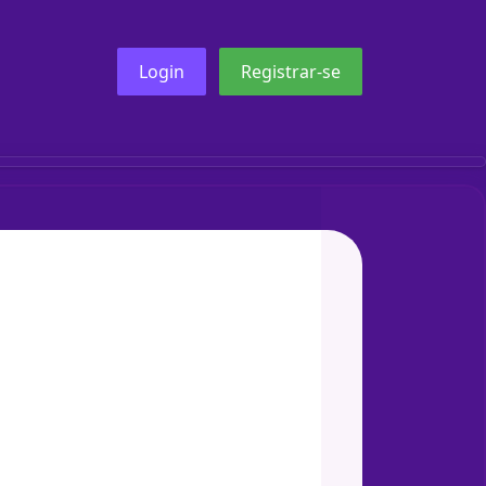
Login
Registrar-se