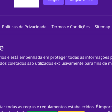
Políticas de Privacidade
Termos e Condições
Sitemap
de
ários e está empenhada em proteger todas as informações 
os coletados são utilizados exclusivamente para fins de m
r todas as regras e regulamentos estabelecidos. É import