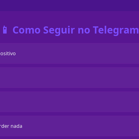
📱 Como Seguir no Telegram
ositivo
erder nada