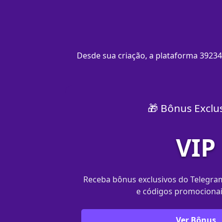
Desde sua criação, a plataforma 39234 
🎁 Bônus Exclu
VIP
Receba bônus exclusivos do Telegra
e códigos promocionai
Ver Bônus