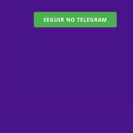
SEGUIR NO TELEGRAM