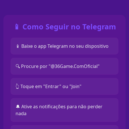
📱 Como Seguir no Telegram
📱 Baixe o app Telegram no seu dispositivo
🔍 Procure por "@36Game.ComOficial"
👆 Toque em "Entrar" ou "Join"
🔔 Ative as notificações para não perder
nada