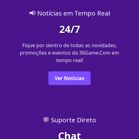
📢 Notícias em Tempo Real
24/7
Fique por dentro de todas as novidades,
promoções e eventos da 36Game.Com em
tempo real!
Ver Notícias
💬 Suporte Direto
Chat