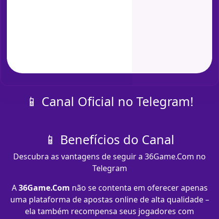
📱 Canal Oficial no Telegram!
📱 Benefícios do Canal
Descubra as vantagens de seguir a 36Game.Com no
Telegram
A
36Game.Com
não se contenta em oferecer apenas
uma plataforma de apostas online de alta qualidade –
ela também recompensa seus jogadores com