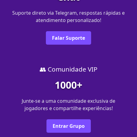
Suporte direto via Telegram, respostas rápidas e
atendimento personalizado!
Falar Suporte
👥 Comunidade VIP
1000+
Junte-se a uma comunidade exclusiva de
jogadores e compartilhe experiências!
Entrar Grupo