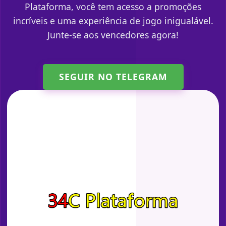
Plataforma, você tem acesso a promoções
incríveis e uma experiência de jogo inigualável.
Junte-se aos vencedores agora!
SEGUIR NO TELEGRAM