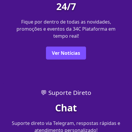
24/7
Fique por dentro de todas as novidades,
promoções e eventos da 34C Plataforma em
tempo real!
Ver Notícias
💬 Suporte Direto
Chat
Suporte direto via Telegram, respostas rápidas e
atendimento personalizado!