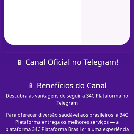
📱 Canal Oficial no Telegram!
📱 Benefícios do Canal
Descubra as vantagens de seguir a 34C Plataforma no
Telegram
Para oferecer diversão saudável aos brasileiros, a 34C
Plataforma entrega os melhores serviços — a
plataforma 34C Plataforma Brasil cria uma experiência