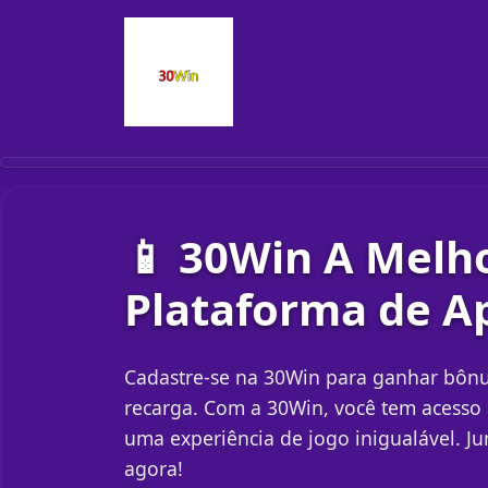
📱 30Win A Melh
Plataforma de A
Cadastre-se na 30Win para ganhar bônu
recarga. Com a 30Win, você tem acesso 
uma experiência de jogo inigualável. J
agora!