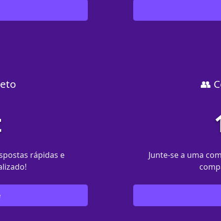
reto
👥 
t
espostas rápidas e
Junte-se a uma com
lizado!
compa
e