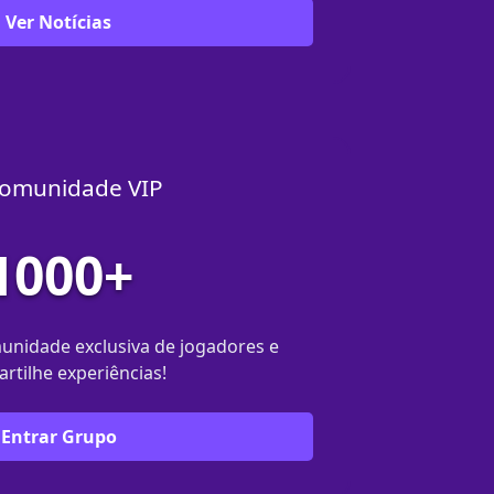
Ver Notícias
Comunidade VIP
1000+
unidade exclusiva de jogadores e
rtilhe experiências!
Entrar Grupo