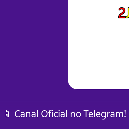
📱 Canal Oficial no Telegram!