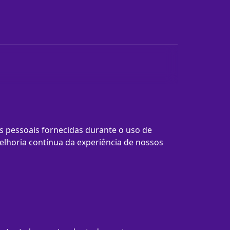
s pessoais fornecidas durante o uso de
elhoria contínua da experiência de nossos