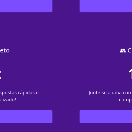
reto
👥 
t
espostas rápidas e
Junte-se a uma com
lizado!
compa
e