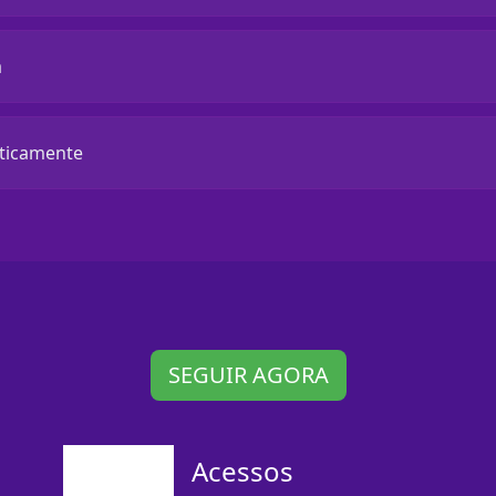
a
aticamente
SEGUIR AGORA
Acessos