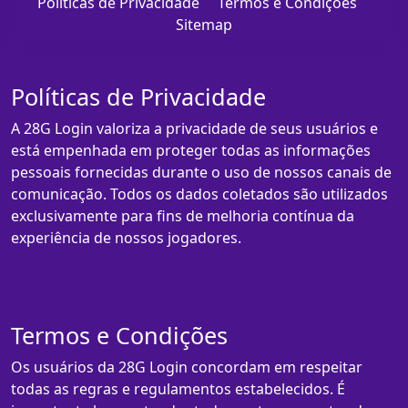
Políticas de Privacidade
Termos e Condições
Sitemap
Políticas de Privacidade
A 28G Login valoriza a privacidade de seus usuários e
está empenhada em proteger todas as informações
pessoais fornecidas durante o uso de nossos canais de
comunicação. Todos os dados coletados são utilizados
exclusivamente para fins de melhoria contínua da
experiência de nossos jogadores.
Termos e Condições
Os usuários da 28G Login concordam em respeitar
todas as regras e regulamentos estabelecidos. É