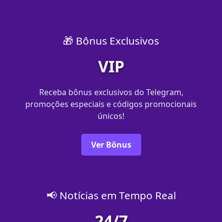
🎁 Bônus Exclusivos
VIP
Receba bônus exclusivos do Telegram,
promoções especiais e códigos promocionais
únicos!
Ver Bônus
📢 Notícias em Tempo Real
24/7