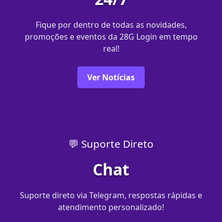
Fique por dentro de todas as novidades,
promoções e eventos da 28G Login em tempo
real!
Ver Notícias
💬 Suporte Direto
Chat
Suporte direto via Telegram, respostas rápidas e
atendimento personalizado!