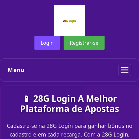
Login
Registrar-se
Menu
📱 28G Login A Melhor
Plataforma de Apostas
Cadastre-se na 28G Login para ganhar bônus no
cadastro e em cada recarga. Com a 28G Login,