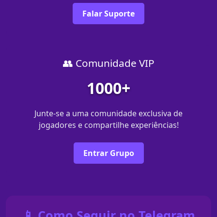
Falar Suporte
👥 Comunidade VIP
1000+
Junte-se a uma comunidade exclusiva de
jogadores e compartilhe experiências!
Entrar Grupo
📱 Como Seguir no Telegram