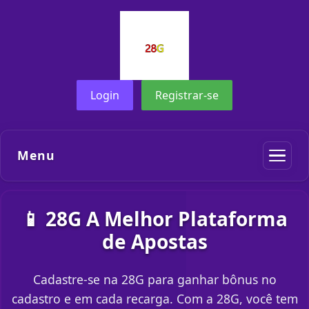
Login
Registrar-se
Menu
📱 28G A Melhor Plataforma
de Apostas
Cadastre-se na 28G para ganhar bônus no
cadastro e em cada recarga. Com a 28G, você tem