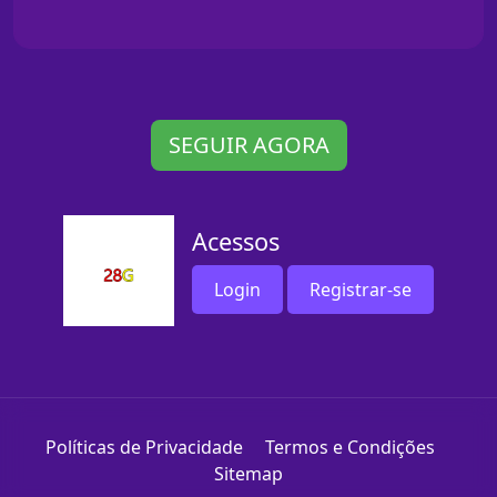
SEGUIR AGORA
Acessos
Login
Registrar-se
Políticas de Privacidade
Termos e Condições
Sitemap