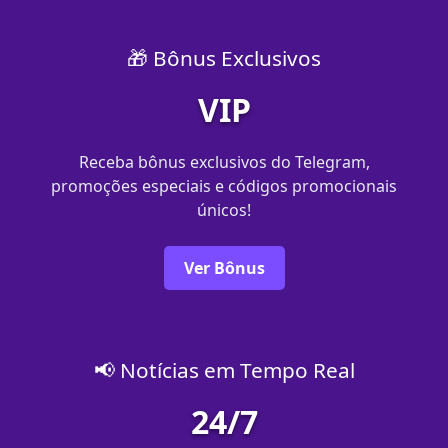
🎁 Bônus Exclusivos
VIP
Receba bônus exclusivos do Telegram,
promoções especiais e códigos promocionais
únicos!
Ver Bônus
📢 Notícias em Tempo Real
24/7