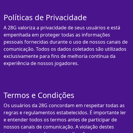
Políticas de Privacidade
A 28G valoriza a privacidade de seus usuários e está
empenhada em proteger todas as informações
pessoais fornecidas durante o uso de nossos canais de
comunicação. Todos os dados coletados são utilizados
exclusivamente para fins de melhoria contínua da
experiência de nossos jogadores.
Termos e Condições
Os usuários da 28G concordam em respeitar todas as
regras e regulamentos estabelecidos. É importante ler
e entender todos os termos antes de participar de
nossos canais de comunicação. A violação destes