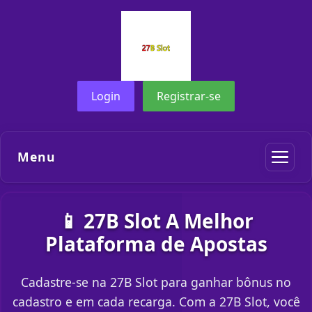
Login
Registrar-se
Menu
📱 27B Slot A Melhor
Plataforma de Apostas
Cadastre-se na 27B Slot para ganhar bônus no
cadastro e em cada recarga. Com a 27B Slot, você