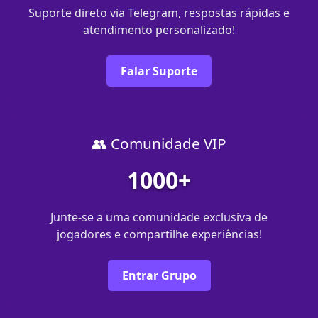
Suporte direto via Telegram, respostas rápidas e
atendimento personalizado!
Falar Suporte
👥 Comunidade VIP
1000+
Junte-se a uma comunidade exclusiva de
jogadores e compartilhe experiências!
Entrar Grupo