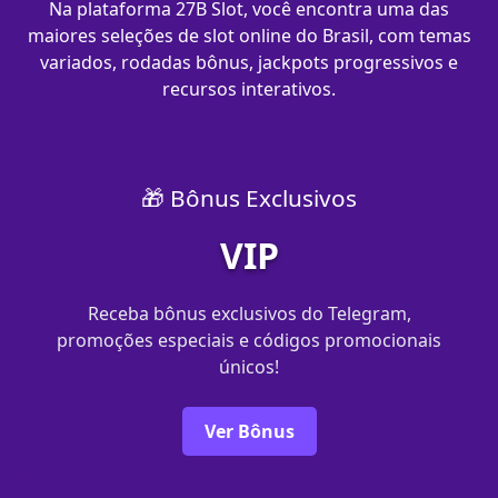
Na plataforma 27B Slot, você encontra uma das
maiores seleções de slot online do Brasil, com temas
variados, rodadas bônus, jackpots progressivos e
recursos interativos.
🎁 Bônus Exclusivos
VIP
Receba bônus exclusivos do Telegram,
promoções especiais e códigos promocionais
únicos!
Ver Bônus