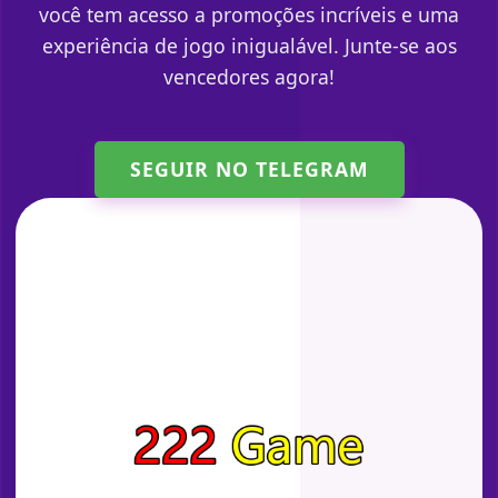
você tem acesso a promoções incríveis e uma
experiência de jogo inigualável. Junte-se aos
vencedores agora!
SEGUIR NO TELEGRAM