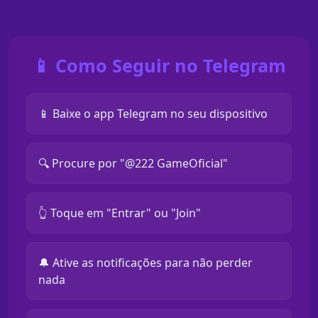
📱 Como Seguir no Telegram
📱 Baixe o app Telegram no seu dispositivo
🔍 Procure por "@222 GameOficial"
👆 Toque em "Entrar" ou "Join"
🔔 Ative as notificações para não perder
nada