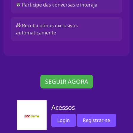
💬 Participe das conversas e interaja
🎁 Receba bônus exclusivos
automaticamente
SEGUIR AGORA
Acessos
Login
Registrar-se