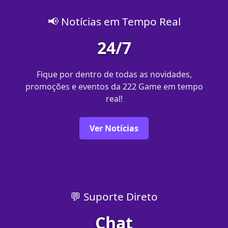
📢 Notícias em Tempo Real
24/7
Fique por dentro de todas as novidades,
promoções e eventos da 222 Game em tempo
real!
Ver Notícias
💬 Suporte Direto
Chat