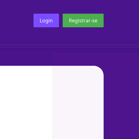
Login
Registrar-se