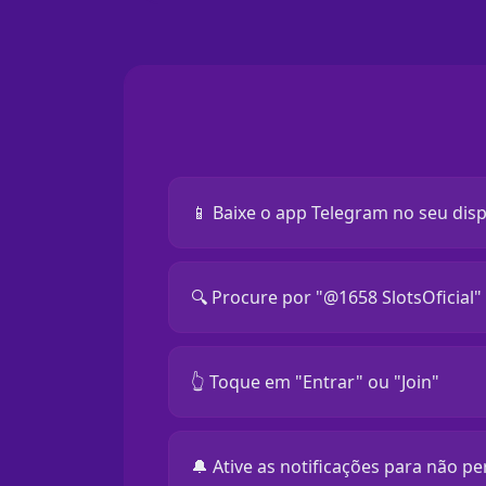
📱 Baixe o app Telegram no seu disp
🔍 Procure por "@1658 SlotsOficial"
👆 Toque em "Entrar" ou "Join"
🔔 Ative as notificações para não p