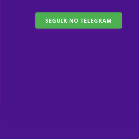
SEGUIR NO TELEGRAM