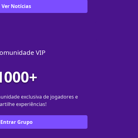
Ver Notícias
Comunidade VIP
1000+
unidade exclusiva de jogadores e
rtilhe experiências!
Entrar Grupo