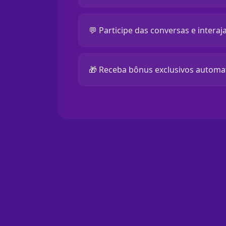
💬 Participe das conversas e interaj
🎁 Receba bônus exclusivos autom