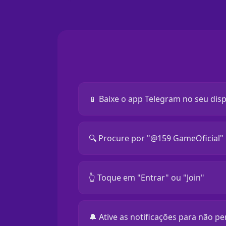
📱 Baixe o app Telegram no seu disp
🔍 Procure por "@159 GameOficial"
👆 Toque em "Entrar" ou "Join"
🔔 Ative as notificações para não p