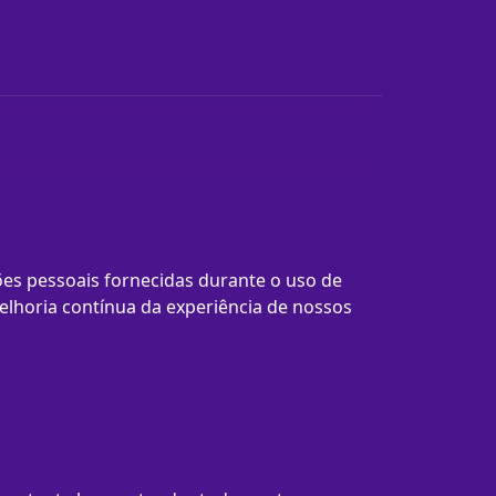
es pessoais fornecidas durante o uso de
elhoria contínua da experiência de nossos