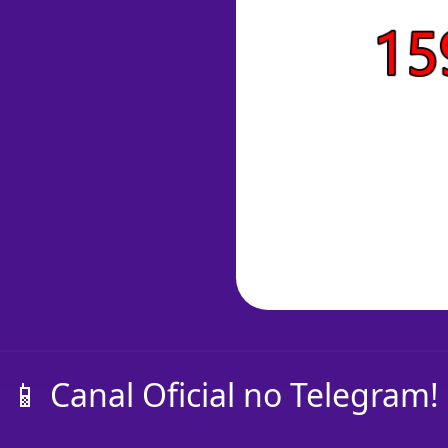
📱 Canal Oficial no Telegram!