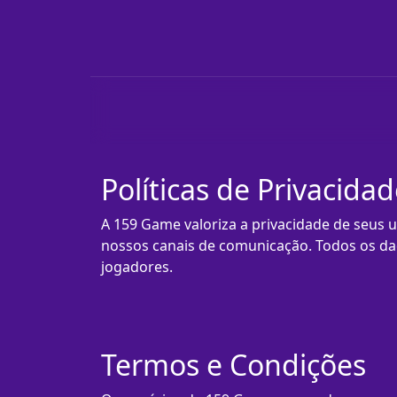
Políticas de Privacida
A 159 Game valoriza a privacidade de seus
nossos canais de comunicação. Todos os dad
jogadores.
Termos e Condições