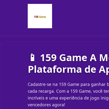
📱 159 Game A M
Plataforma de A
Cadastre-se na 159 Game para ganhar 
cada recarga. Com a 159 Game, você t
incríveis e uma experiência de jogo inig
vencedores agora!