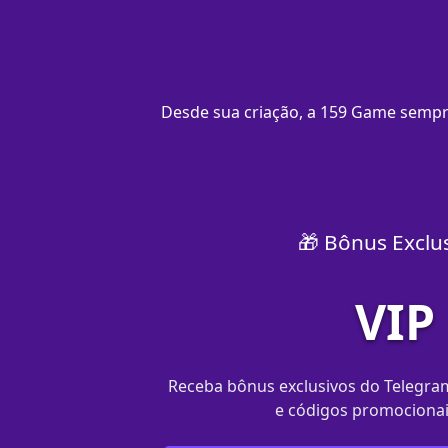
Desde sua criação, a 159 Game sempre
🎁 Bônus Exclu
VIP
Receba bônus exclusivos do Telegra
e códigos promocionai