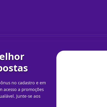
elhor
postas
bônus no cadastro e em
em acesso a promoções
ualável. Junte-se aos