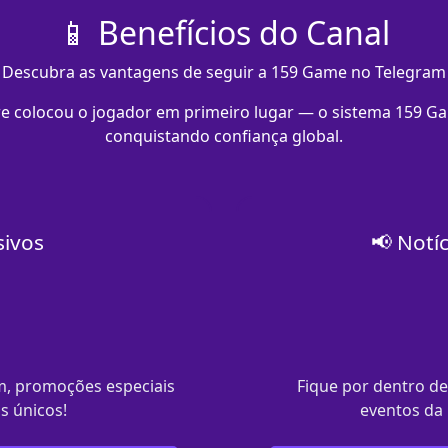
📱 Benefícios do Canal
Descubra as vantagens de seguir a 159 Game no Telegram
 colocou o jogador em primeiro lugar — o sistema 159 Gam
conquistando confiança global.
sivos
📢 Notí
m, promoções especiais
Fique por dentro d
s únicos!
eventos da