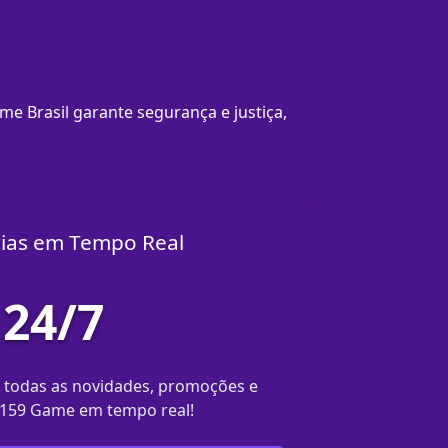
e Brasil garante segurança e justiça,
cias em Tempo Real
24/7
e todas as novidades, promoções e
 159 Game em tempo real!