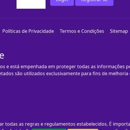
Políticas de Privacidade
Termos e Condições
Sitemap
de
rios e está empenhada em proteger todas as informações p
tados são utilizados exclusivamente para fins de melhoria
 todas as regras e regulamentos estabelecidos. É importa