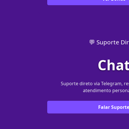
💬 Suporte Di
Cha
Suporte direto via Telegram, r
atendimento persona
Falar Suport