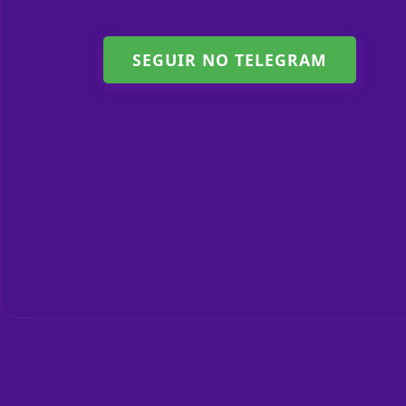
SEGUIR NO TELEGRAM