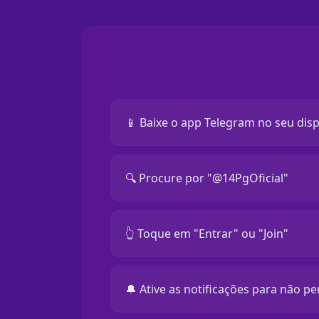
📱 Baixe o app Telegram no seu disp
🔍 Procure por "@14PgOficial"
👆 Toque em "Entrar" ou "Join"
🔔 Ative as notificações para não p