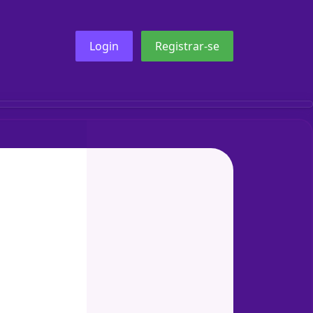
Login
Registrar-se