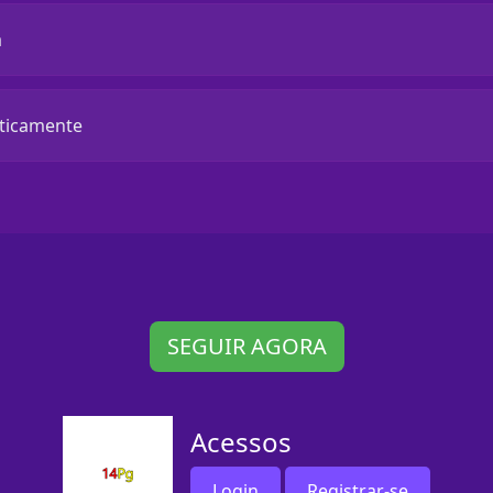
a
aticamente
SEGUIR AGORA
Acessos
Login
Registrar-se