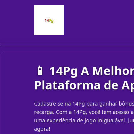
📱 14Pg A Melho
Plataforma de A
Cadastre-se na 14Pg para ganhar bônus
recarga. Com a 14Pg, você tem acesso a
uma experiência de jogo inigualável. J
agora!