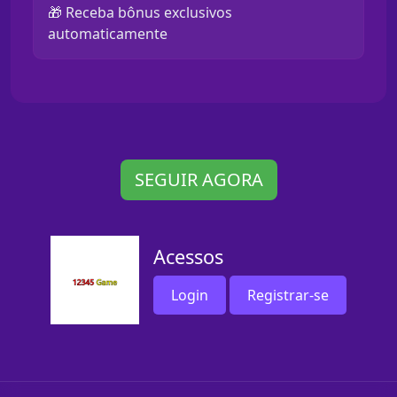
🎁 Receba bônus exclusivos
automaticamente
SEGUIR AGORA
Acessos
Login
Registrar-se