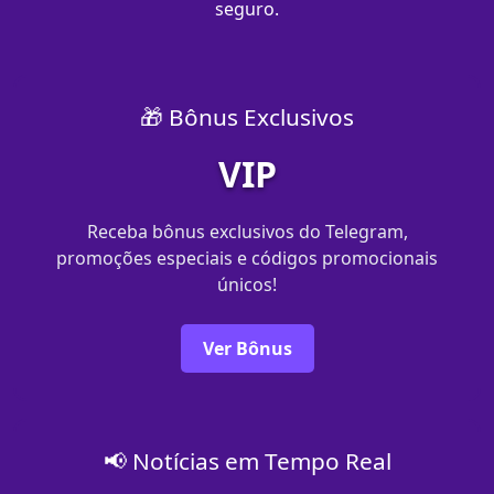
seguro.
🎁 Bônus Exclusivos
VIP
Receba bônus exclusivos do Telegram,
promoções especiais e códigos promocionais
únicos!
Ver Bônus
📢 Notícias em Tempo Real